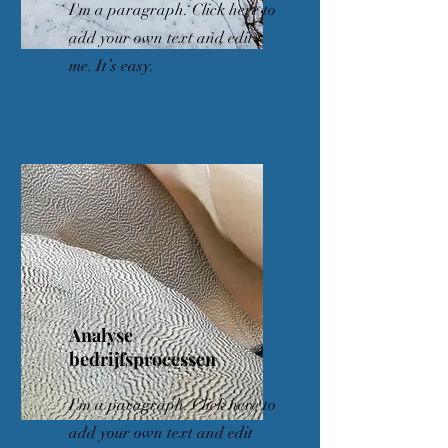
I'm a paragraph. Click here to
add your own text and edit
me. It’s easy.
Analyse
bedrijfsprocessen
I'm a paragraph. Click here to
add your own text and edit