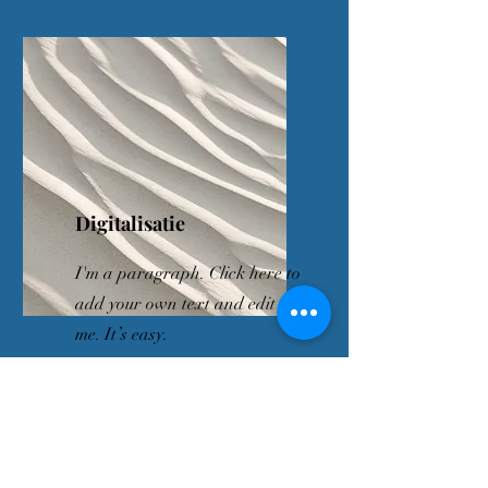
Digitalisatie
I'm a paragraph. Click here to
add your own text and edit
me. It’s easy.