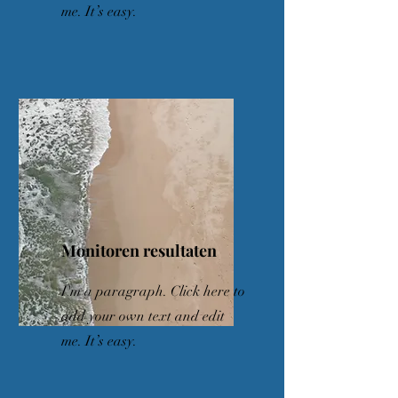
me. It’s easy.
Monitoren resultaten
I'm a paragraph. Click here to
add your own text and edit
me. It’s easy.